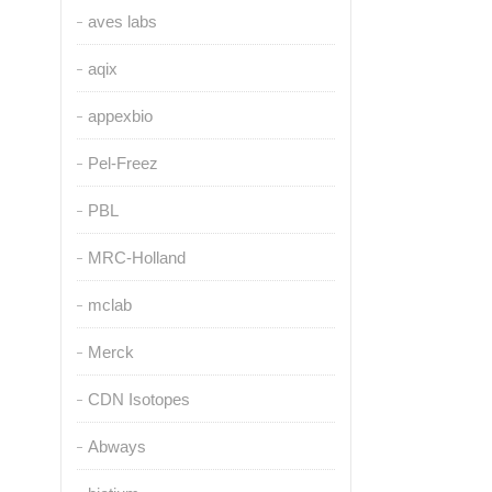
aves labs
aqix
appexbio
Pel-Freez
PBL
MRC-Holland
mclab
Merck
CDN Isotopes
Abways