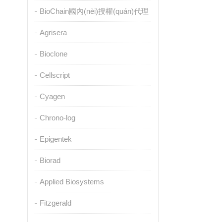
BioChain國內(nèi)授權(quán)代理
Agrisera
Bioclone
Cellscript
Cyagen
Chrono-log
Epigentek
Biorad
Applied Biosystems
Fitzgerald