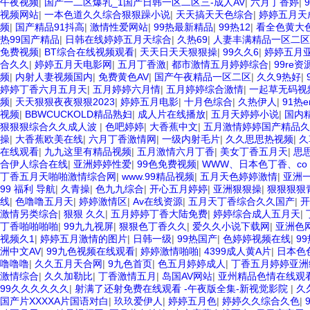
午夜视频
|
国产一二区爆乳_1国产日韩一区二区三-成人AV
|
六月丁香婷
|
视频网站
|
一本色道久久综合狠狠躁小说
|
天天搞天天色综合
|
婷婷五月天
频
|
国产精品91抖高
|
激情性爱网站
|
99热最新精品
|
99热12
|
看全色黄大
热99国产精品
|
日韩在线婷婷五月天综合
|
久热69
|
人妻丰满精品一区二区
免费视频
|
BT综合在线视频观看
|
天天日天天狠狠操
|
99久久6
|
婷婷五月
合久久
|
婷婷五月天电影网
|
五月丁香激
|
都市激情五月婷婷综合
|
99re
频
|
内射人妻视频国内
|
免费黄色AV
|
国产午夜精品一区二区
|
久久9热好
|
婷婷丁香六月五月天
|
五月婷婷六月情
|
五月婷婷综合激情
|
一起草无码视
频
|
天天狠狠夜夜狠狠2023
|
婷婷五月电影
|
十月色综合
|
久热伊人
|
91热e
视频
|
BBWCUCKOLD精品熟妇
|
成人片在线播放
|
五月天婷婷小说
|
国内精
狠狠狠综合久久成人波
|
色吧婷婷
|
大香蕉中文
|
五月激情婷婷国产精品久
操
|
大香蕉欧美在线
|
六月丁香激情网
|
一级内射毛片
|
久久思思热视频
|
久
在线观看
|
九九这里有精品视频
|
五月激情六月丁香
|
美女丁香五月天
|
思
合伊人综合在线
|
亚洲婷婷性爱
|
99色免费视频
|
WWW、日本色丁香、co 
丁香五月天啪啪激情综合网
|
www.99精品视频
|
五月天色婷婷激情
|
亚洲
99 福利 导航
|
久青操
|
色九九综合
|
开心五月婷婷
|
亚洲狠狠操
|
狠狠狠狠
线
|
色噜噜五月天
|
婷婷激情区
|
Av在线资源
|
五月天丁香综合久久国产
|
开
激情另类综合
|
狠狠 久久
|
五月婷婷丁香大陆免费
|
婷婷综合成人五月天
|
丁香啪啪啪啪
|
99九九视屏
|
狠狠色丁香久久
|
爱久久小说下载网
|
亚洲色
视频久1
|
婷婷五月激情的图片
|
日韩一级
|
99热国产
|
色婷婷视频在线
|
9
洲中文AV
|
99九色视频在线观看
|
婷婷激情啪啪
|
4399成人黄A片
|
日本色
噜噜噜
|
久久五月天合网
|
9九色首页
|
色五月婷婷成人
|
丁香五月婷婷亚洲
激情综合
|
久久加勒比
|
丁香激情五月
|
岛国AV网站
|
亚州精品色情在线观
99久久久久久久
|
射满了还射免费在线观看 -午夜版全集-新视觉影院
|
久
国产片XXXXA片国语对白
|
玖玖爱伊人
|
婷婷五月色
|
婷婷久久综合久色
|