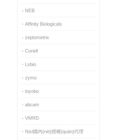
NEB
Affinity Biologicals
zeptometrix
Coriell
Lsbio
zymo
toyobo
abcam
VMRD
Nist國內(nèi)授權(quán)代理