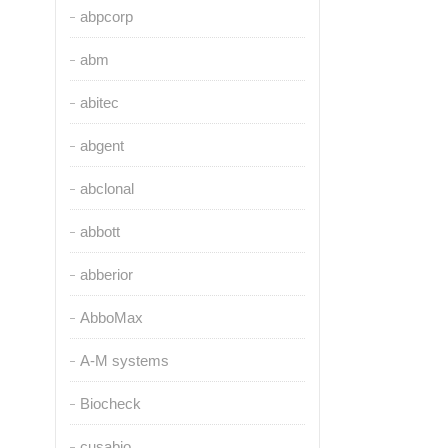
abpcorp
abm
abitec
abgent
abclonal
abbott
abberior
AbboMax
A-M systems
Biocheck
cusabio