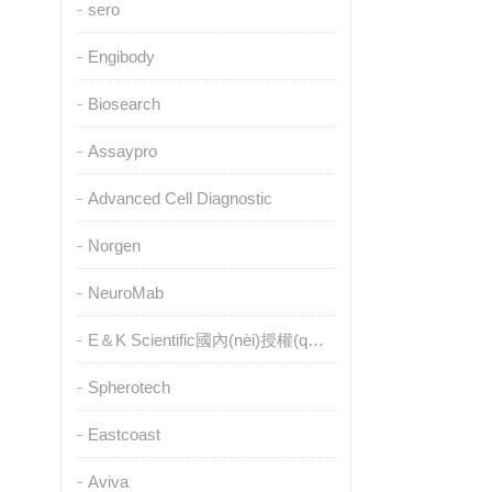
sero
Engibody
Biosearch
Assaypro
Advanced Cell Diagnostic
Norgen
NeuroMab
E＆K Scientific國內(nèi)授權(quán)代理
Spherotech
Eastcoast
Aviva