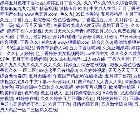
婷婷五月色花丁香社区
|
婷婷五月丁香久久
|
久久97久久99久久综合欧美
|
北条麻妃九九九国产精品视频
|
激情伍月 欧美
|
中文成人在线
|
五月丁香激
率国产在线
|
www.色五月.com
|
色久九
|
99日本黄站
|
五月婷精品
|
九月丁
久五月丁香
|
五月花综合网
|
色色综合网站
|
丁香涩涩五月天
|
九月停停
|
五
美一级
|
成人五月天综合网
|
免费看欧美成人A片无码
|
蜜桃五月天色
|
久久
婷
|
婷婷丁香六月影视
|
天天日天天久久青青
|
婷婷五月18永久免费视频
|
天天爱
|
丁香五月最新网址
|
婷婷97碰碰
|
综合激情网五月激情
|
中日韩美
综合视频
|
丁香 久久
|
色色99
|
www.狠狠操.con
|
综合久久8
|
噜噜噜狠狠
片
|
99这里是精品
|
青青草原伊人网
|
五月丁香啪啪网
|
久久亚洲婷婷
|
婷婷
址
|
久久伊人婷婷
|
色丁香婷婷美女视频网站
|
av在线中文
|
久久久久久欧美
97色
|
五月丁香激情婷婷
|
99久热在线精品
|
成人va在线
|
丁香六月婷
|
开
久久九久久九久久九久久九久久
|
婷婷五月综合在线视频
|
狠狠人妻色综
香蕉久久 一区二区
|
99热这里只有精品3
|
久久婷婷视频
|
天天色天天干天
综合色怡春院
|
五月天播播
|
午夜国产精品AV在线播放
|
五月婷丁香花
|
亚
线视频九色97
|
中文字幕不卡+婷婷五月
|
国产精品人人妻人人爽
|
深爱激
热黄色
|
亚洲欧洲中文日韩久久AV乱码
|
婷婷五月花西瓜
|
欧美亚洲操逼
|
欧美日综合
|
色99色
|
色五月成人
|
五月婷婷综合久久
|
A A色色
|
思思色综
婷视频
|
91婷婷在线
|
久久久婷婷五月亚洲97号色
|
月婷婷婷婷五月
|
亚洲v
色开心五月婷婷丁香HD
|
六月丁丁香
|
激情婷婷五月
|
五月激情综合网
|
五
成人精品一区二三区熟女在线
|