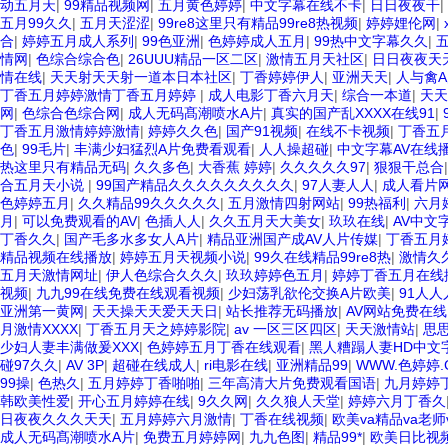
动五月天
|
99精品视频网
|
五月黄色婷婷
|
中文字幕在线不卡
|
日日夜夜干
|
五月99久久
|
五月天涩涩
|
99re8这里只有精品99re8热视频
|
婷婷娌伦网
|
合
|
婷婷五月成人系列
|
99色亚洲
|
色婷婷成人五月
|
99热中文字幕久久
|
情网
|
色综合综合色
|
26UUU精品一区二区
|
激情五月天社区
|
日日夜夜天
情在线
|
天天射天天射一道本日本社区
|
丁香婷婷伊人
|
亚洲天天
|
人与禽
丁香五月婷婷激情丁香五月婷婷
|
成人电影丁香六月天
|
综合一本道
|
天天
网
|
色综合色综合网
|
成人无码髙潮喷水A片
|
真实的国产乱XXXX在线91
|
丁香五月激情婷婷激情
|
婷婷久久色
|
国产91视频
|
在线不卡视频
|
丁香五
色
|
99毛片
|
丰满少妇猛烈A片免费看观看
|
人人操超碰
|
中文字幕AV在线
热这里只有精品无码
|
久久多色
|
大香蕉 婷婷
|
久久久久久97
|
狠狠干总合
合五月天小说
|
99国产精品久久久久久久久久久
|
97人妻人人
|
成人看片
色婷婷五月
|
久久精品99久久久久久
|
五月激情四射网站
|
99热福利
|
六月
月
|
可以免费观看的AV
|
色插人人
|
久久五月天大美女
|
玖玖在线
|
AV中文
丁香久久
|
国产毛多水多女人A片
|
精品亚洲国产成AV人片传媒
|
丁香五月
精品视频在线播放
|
婷婷五月天视频小说
|
99久在线精品99re8热
|
激情久
五月天激情网址
|
伊人色综合久久久
|
玖玖婷婷色五月
|
婷婷丁香五月在线
视频
|
九九99在线免费在线观看视频
|
少妇荡乳欲伦交换A片欧美
|
91人
亚洲第一黄网
|
天天操天天爱天天日
|
站长推荐无码播放
|
AV网站免费在线
月激情XXXX
|
丁香五月天之婷婷影院
|
av 一区三区四区
|
天天激情站
|
思
少妇人妻丰满做爰XXX
|
色婷婷五月丁香在线观看
|
黑人糟蹋人妻HD中文
碰97久久
|
AV 3P
|
超碰在线成人
|
ri电影在线
|
亚洲精品99
|
WWW.色婷婷.
99操
|
色热久
|
五月婷婷丁香啪啪
|
三年高清大片免费观看国语
|
九月婷婷
韩欧美性爱
|
开心五月婷婷在线
|
9久久网
|
久久狼人天堂
|
婷婷六月丁香久
日夜夜久久久天天
|
五月婷婷六月激情
|
丁香在线视频
|
欧美va精品va老师
成人无码髙潮喷水A片
|
免费五月婷婷网
|
九九色图
|
精品99*
|
欧美日比视