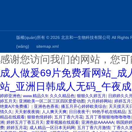
版權(quán)所有 © 2026 北京和一生物科技有限公司 All Rights
(wǎng)
sitemap.xml
感谢您访问我们的网站，您可
成人做爰69片免费看网站_成
站_亚洲日韩成人无码_午夜成
婷婷亚洲色
|
www.精品久9
|
久久久精品色
|
狠狠久久婷五月
|
日婷婷久久
婷五月天
|
亚洲欧美一区二区三区四区爱爱动图
|
六月婷婷网站
|
婷婷五月天
绝黄A片免费播冫
|
亚洲色色香蕉
|
播五月开心婷婷欧美综合
|
天天摸天天
情久久
|
天天射夜夜骑
|
人人爽天天爽
|
日日夜夜干
|
99热手机在线精品
|
五
精品在线观看
|
狠狠色情婷婷
|
五月丁香六月花
|
五月丁香狠狠地噜噜噜噜
洲
|
婷婷五月丁香五月天
|
爱草视频在线观看
|
亚洲色欲AAAAAA
|
韩国婷
费
|
婷婷五月花
|
成人精品一区日本无码网
|
五月丁香六月激情
|
丁香久久