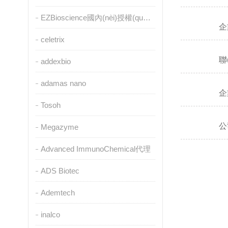
EZBioscience國內(nèi)授權(quán)代理
企
celetrix
聯
addexbio
adamas nano
企
Tosoh
公
Megazyme
Advanced ImmunoChemical代理
ADS Biotec
Ademtech
inalco