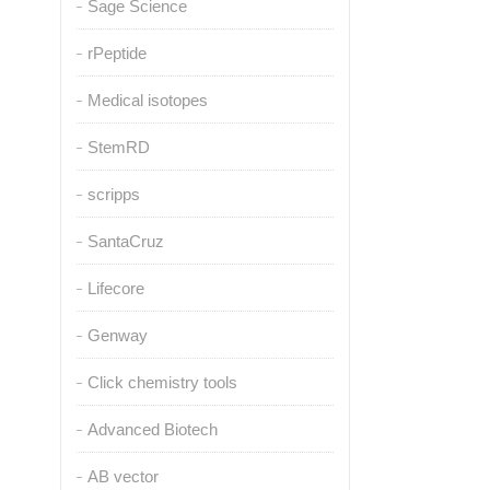
Sage Science
rPeptide
Medical isotopes
StemRD
scripps
SantaCruz
Lifecore
Genway
Click chemistry tools
Advanced Biotech
AB vector