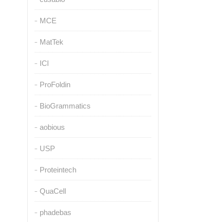
MCE
MatTek
ICl
ProFoldin
BioGrammatics
aobious
USP
Proteintech
QuaCell
phadebas