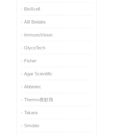
BioXcell
AB Biolabs
ImmunoVision
GlycoTech
Fisher
Agar Scientific
Abbiotec
Thermo賽默飛
Takara
Smobio