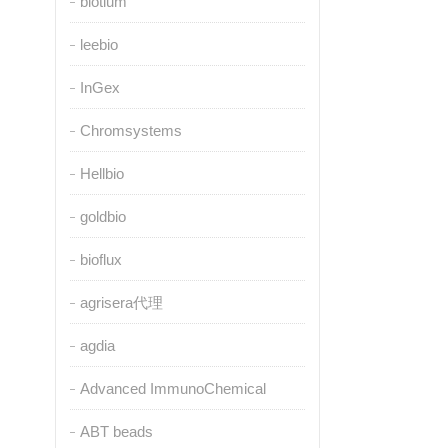
biotium
leebio
InGex
Chromsystems
Hellbio
goldbio
bioflux
agrisera代理
agdia
Advanced ImmunoChemical
ABT beads