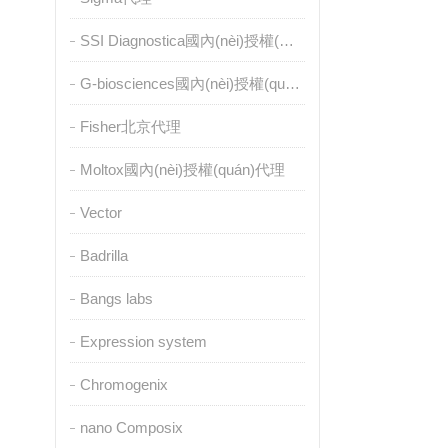
SSI Diagnostica國內(nèi)授權(quán)代理
G-biosciences國內(nèi)授權(quán)代理
Fisher北京代理
Moltox國內(nèi)授權(quán)代理
Vector
Badrilla
Bangs labs
Expression system
Chromogenix
nano Composix